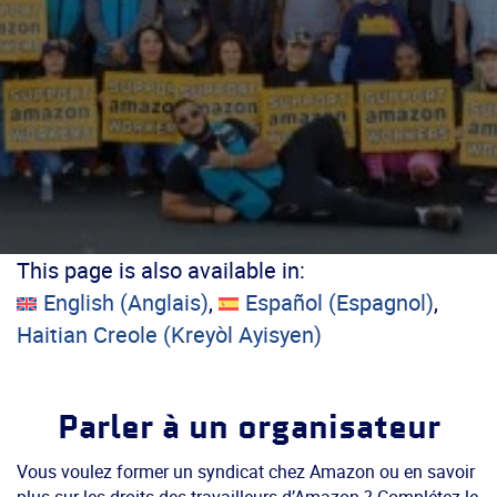
This page is also available in:
English
(
Anglais
)
Español
(
Espagnol
)
Haitian Creole
(
Kreyòl Ayisyen
)
Parler à un organisateur
Vous voulez former un syndicat chez Amazon ou en savoir
plus sur les droits des travailleurs d’Amazon ? Complétez le